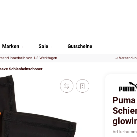
Marken
Sale
Gutscheine
rsand innerhalb von 1-3 Werktagen
Versandkos
leeve Schienbeinschoner
Puma 
Schie
glowi
Artikelnumm