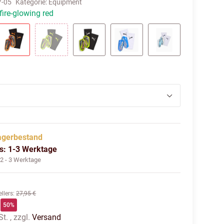
7-05
Kategorie:
Equipment
fire-glowing red
hite-glowing red
heat fire-glowing red
yellow alert-puma aged silver
yellow alert-puma black
ultra blue-puma white-glowi
icy blue-blue jew
agerbestand
us: 1-3 Werktage
:
2 - 3 Werktage
llers
:
27,95 €
50%
t. , zzgl.
Versand