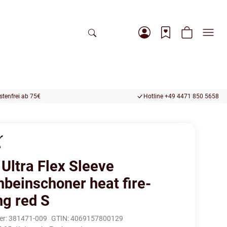
tenfrei ab 75€
Hotline +49 4471 850 5658
Ultra Flex Sleeve
nbeinschoner heat fire-
ng red S
er:
381471-009
GTIN:
4069157800129