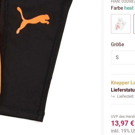
HAN:
03098
Farbe
heat 
puma w
Größe
S
Knapper L
Lieferstat
Lieferzeit
UVP des Herste
13,97 €
inkl. 19% US