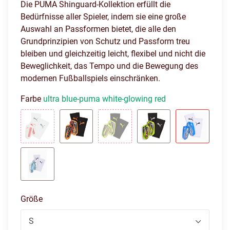
Die PUMA Shinguard-Kollektion erfüllt die
Bedürfnisse aller Spieler, indem sie eine große
Auswahl an Passformen bietet, die alle den
Grundprinzipien von Schutz und Passform treu
bleiben und gleichzeitig leicht, flexibel und nicht die
Beweglichkeit, das Tempo und die Bewegung des
modernen Fußballspiels einschränken.
Farbe
ultra blue-puma white-glowing red
puma white-glowing red
heat fire-glowing red
yellow alert-puma aged silver
yellow alert-puma bl
ultra blue
icy blue-blue jewel
Größe
S