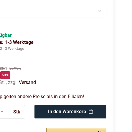
fügbar
us: 1-3 Werktage
:
2 - 3 Werktage
llers
:
29,95 €
60%
t. , zzgl.
Versand
gelten andere Preise als in den Filialen!
In den Warenkorb
Stk