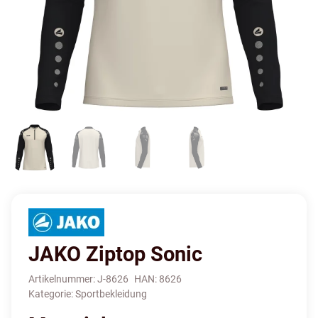
JAKO Ziptop Sonic
Artikelnummer:
J-8626
HAN:
8626
Kategorie:
Sportbekleidung