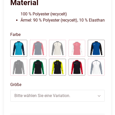
Material
100 % Polyester (recycelt)
Ärmel: 90 % Polyester (recycelt), 10 % Elasthan
Farbe
Aqua/Marine
Marine/Rot
Off White/Schwarz
Rot/Weiß
Royal/Sc
Schwarz/Anthrazit
Schwarz/Grün
Schwarz/Neongelb
Schwarz/Rot
Weiß/Mari
Größe
Bitte wählen Sie eine Variation.