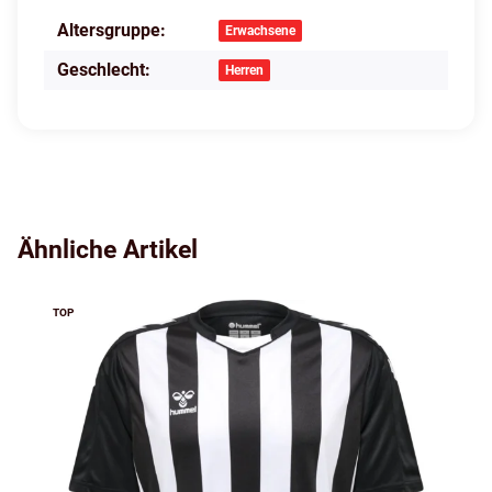
Altersgruppe:
Produkteigenschaft
Wert
Erwachsene
Geschlecht:
Herren
Ähnliche Artikel
TOP