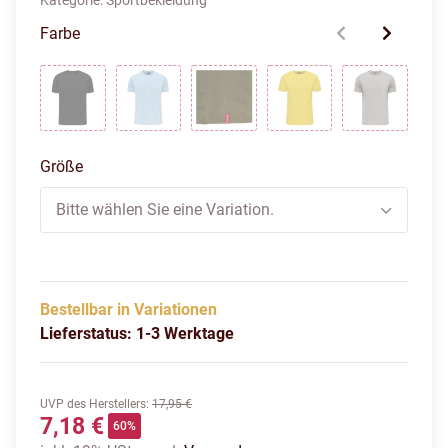
Kategorie:
Sportbekleidung
Farbe
BLACK
BLUE BELL
DARK OLIVE
EMPIRE YELLOW
GREY ME
Größe
Bitte wählen Sie eine Variation.
Bestellbar in Variationen
Lieferstatus: 1-3 Werktage
UVP des Herstellers
:
17,95 €
7,18 €
60%