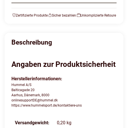
Zertifizierte Produkte
Sicher bezahlen
Unkomplizierte Retoure
Beschreibung
Angaben zur Produktsicherheit
Herstellerinformationen:
Hummel A/S
Balticagade 20
Aarhus, Dänemark, 8000
onlinesupportDE@hummel.dk
https://www.hummelsport.de/kontaktiere-uns
Produkteigenschaft
Wert
Versandgewicht:
0,20 kg