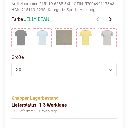
Artikelnummer:
215119-6235-3XL
GTIN:
5700499117368
HAN:
215119-6235
Kategorie:
Sportbekleidung
Farbe
JELLY BEAN
BLACK
BLUE BELL
DARK OLIVE
EMPIRE YELLOW
GREY ME
Größe
3XL
Knapper Lagerbestand
Lieferstatus: 1-3 Werktage
Lieferzeit:
2 - 3 Werktage