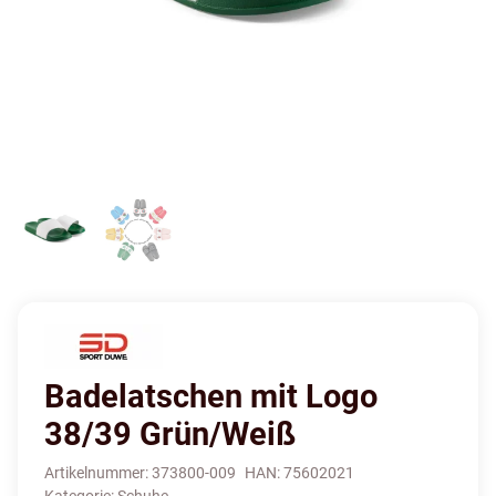
Badelatschen mit Logo
38/39 Grün/Weiß
Artikelnummer:
373800-009
HAN:
75602021