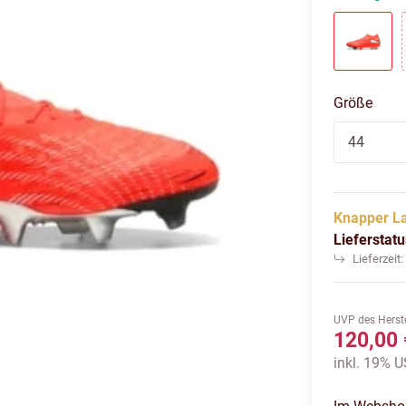
glowin
Größe
44
Knapper L
Lieferstat
Lieferzeit
UVP des Herste
120,00 
inkl. 19% U