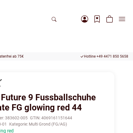
tenfrei ab 75€
Hotline +49 4471 850 5658
Future 9 Fussballschuhe
ate FG glowing red 44
er:
383602-005
GTIN:
4069161151644
3-01
Kategorie:
Multi Grond (FG/AG)
ing red