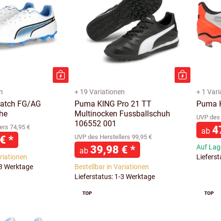
n
+ 19 Variationen
+ 1 Var
atch FG/AG
Puma KING Pro 21 TT
Puma K
he
Multinocken Fussballschuh
UVP des 
106552 001
ers 74,95 €
4
ab
 €
*
UVP des Herstellers 99,95 €
39,98 €
*
Auf Lage
ab
ariationen
Liefers
-3 Werktage
Bestellbar in Variationen
Lieferstatus: 1-3 Werktage
TOP
TOP