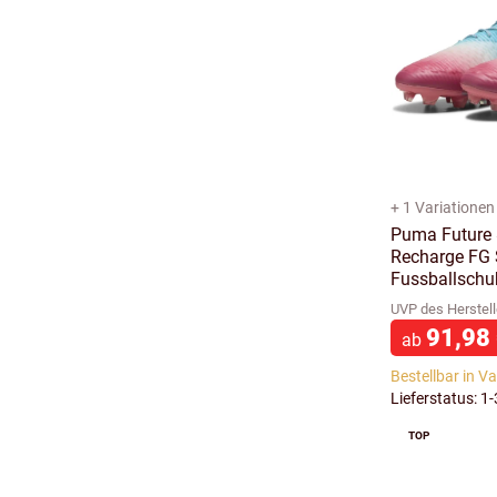
+ 1 Variationen
Puma Future 
Recharge FG 
Fussballschu
UVP des Herstell
91,98
ab
Bestellbar in V
Lieferstatus: 1
TOP