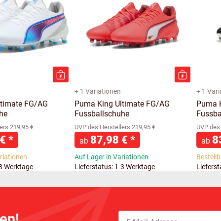
+ 1 Variationen
+ 1 Var
ltimate FG/AG
Puma King Ultimate FG/AG
Puma K
he
Fussballschuhe
Fussba
ers 219,95 €
UVP des Herstellers 219,95 €
UVP des 
 €
*
87,98 €
*
8
ab
ab
ariationen
Auf Lager in Variationen
Bestellb
-3 Werktage
Lieferstatus: 1-3 Werktage
Liefers
en!