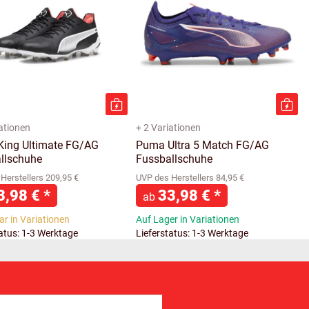
iationen
+ 2 Variationen
ing Ultimate FG/AG
Puma Ultra 5 Match FG/AG
llschuhe
Fussballschuhe
Herstellers 209,95 €
UVP des Herstellers 84,95 €
3,98 €
*
33,98 €
*
ab
ar in Variationen
Auf Lager in Variationen
tatus: 1-3 Werktage
Lieferstatus: 1-3 Werktage