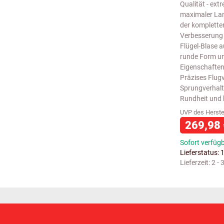
Qualität - ext
maximaler Lan
der komplette
Verbesserung d
Flügel-Blase a
runde Form un
Eigenschaften
Präzises Flug
Sprungverhalt
Rundheit und 
UVP des Herstel
269,98
Sofort verfüg
Lieferstatus: 
Lieferzeit:
2 -