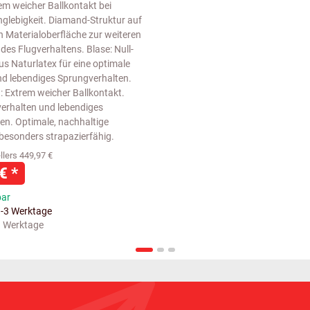
rem weicher Ballkontakt bei
glebigkeit. Diamand-Struktur auf
n Materialoberfläche zur weiteren
es Flugverhaltens. Blase: Null-
us Naturlatex für eine optimale
d lebendiges Sprungverhalten.
: Extrem weicher Ballkontakt.
verhalten und lebendiges
en. Optimale, nachhaltige
besonders strapazierfähig.
lers 449,97 €
 €
*
bar
1-3 Werktage
 3 Werktage