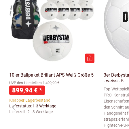
10 er Ballpaket Brillant APS Weiß Größe 5
3er Derbyst
- weiss - 5
UVP des Herstellers 1.499,90 €
899,94 €
*
Top-Wettspiel
PRO. Konstruk
Knapper Lagerbestand
Eigenschaften
Lieferstatus: 1-3 Werktage
den Schnitt au
Lieferzeit:
2 - 3 Werktage
Handgenäht fü
strapazierfäh
Hightech-PU-M