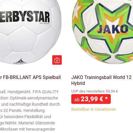
ar FB-BRILLANT APS Spielball
JAKO Trainingsball World 12 
Hybrid
UVP des Herstellers 59,99 €
ball. Handgenäht. FIFA QUALITY
23,99 €
*
tion: Optimale aerodynamische
ab
 und nachhaltige Rundheit durch
Bestellbar in Variationen
s 32 Panels. Herstellung:
r besondere Flexibilität und
ige Nähte. Material: Glänzende
ikrofaser mit herausragender