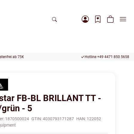
tenfrei ab 75€
Hotline +49 4471 850 5658
star FB-BL BRILLANT TT -
/grün - 5
er:
1870500024
GTIN:
4030793171287
HAN:
122052
quipment