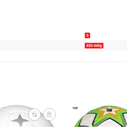
5
420-440g
TOP