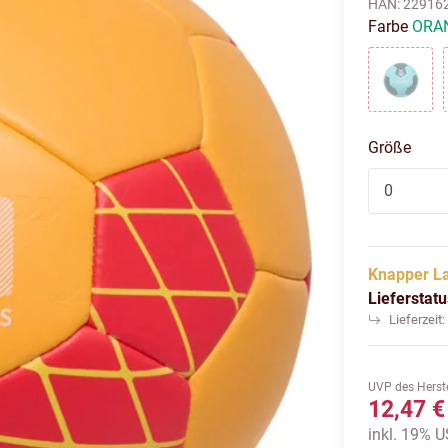
HAN:
22916
Farbe
ORA
LIGHT
Größe
0
Knapper L
Lieferstat
Lieferzeit
UVP des Herste
12,47 €
inkl. 19% US