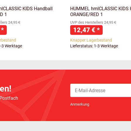
CLASSIC KIDS Handball
HUMMEL hmlCLASSIC KIDS H
D 1
ORANGE/RED 1
lers 24,95 €
UVP des Herstellers 24,95 €
€
*
12,47 €
*
rbestand
Knapper Lagerbestand
1-3 Werktage
Lieferstatus: 1-3 Werktage
en!
 Postfach
Newsletter Abonnieren
Anmerkung