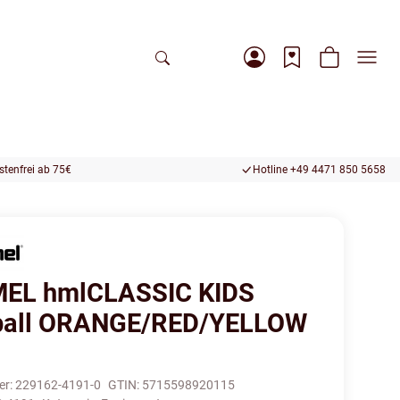
tenfrei ab 75€
Hotline +49 4471 850 5658
EL hmlCLASSIC KIDS
ball ORANGE/RED/YELLOW
er:
229162-4191-0
GTIN:
5715598920115