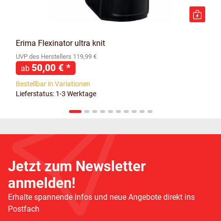
Erima Flexinator ultra knit
UVP des Herstellers 119,99 €
50,00 €
*
ab
Bestellbar in Variationen
Lieferstatus: 1-3 Werktage
Jetzt zum Newsletter
anmelden!
Erhalte spannende Infos und neue Angebote direkt ins
Postfach