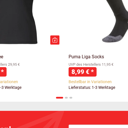
ee
Puma Liga Socks
lers 29,95 €
UVP des Herstellers 11,95 €
€
*
8,99 €
*
Variationen
Bestellbar in Variationen
1-3 Werktage
Lieferstatus: 1-3 Werktage