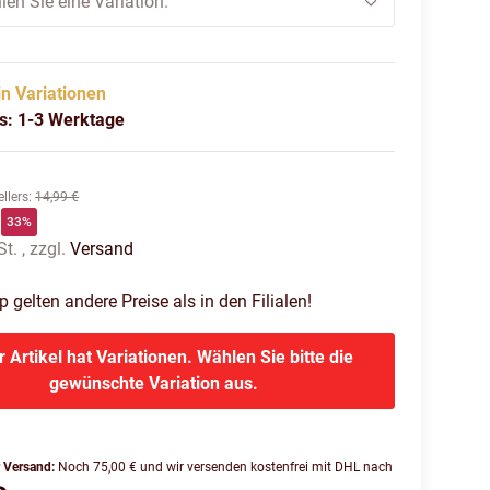
len Sie eine Variation.
in Variationen
us: 1-3 Werktage
llers
:
14,99 €
33%
t. , zzgl.
Versand
gelten andere Preise als in den Filialen!
r Artikel hat Variationen. Wählen Sie bitte die
gewünschte Variation aus.
r Versand:
Noch 75,00 € und wir versenden kostenfrei mit DHL nach