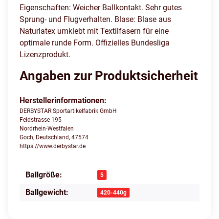
Eigenschaften: Weicher Ballkontakt. Sehr gutes
Sprung- und Flugverhalten. Blase: Blase aus
Naturlatex umklebt mit Textilfasern für eine
optimale runde Form. Offizielles Bundesliga
Lizenzprodukt.
Angaben zur Produktsicherheit
Herstellerinformationen:
DERBYSTAR Sportartikelfabrik GmbH
Feldstrasse 195
Nordrhein-Westfalen
Goch, Deutschland, 47574
https://www.derbystar.de
Ballgröße:
Produkteigenschaft
Wert
5
Ballgewicht:
420-440g