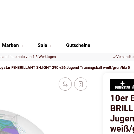
Marken
Sale
Gutscheine
rsand innerhalb von 1-3 Werktagen
Versandkos
rbystar FB-BRILLANT S-LIGHT 290 v26 Jugend Trainingsball weiß/grün/lila 5
10er 
BRILL
Jugen
weiß/g