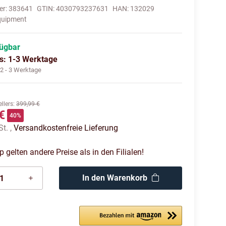
er:
383641
GTIN:
4030793237631
HAN:
132029
quipment
fügbar
us: 1-3 Werktage
:
2 - 3 Werktage
llers
:
399,99 €
€
40%
St. ,
Versandkostenfreie Lieferung
gelten andere Preise als in den Filialen!
In den Warenkorb