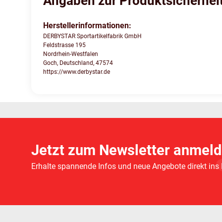
Angaben zur Produktsicherhei
Herstellerinformationen:
DERBYSTAR Sportartikelfabrik GmbH
Feldstrasse 195
Nordrhein-Westfalen
Goch, Deutschland, 47574
https://www.derbystar.de
Jetzt zum Newsletter anmeld
Erhalte spannende Infos und neue Angebote direkt ins