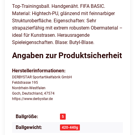
Top-Trainingsball. Handgenäht. FIFA BASIC.
Material: Hightech-PU, glänzend mit feinnarbiger
Strukturoberfläche. Eigenschaften: Sehr
strapazierfähig mit extrem robustem Obermaterial –
ideal für Kunstrasen. Herausragende
Spieleigenschaften. Blase: Butyl-Blase.
Angaben zur Produktsicherheit
Herstellerinformationen:
DERBYSTAR Sportartikelfabrik GmbH
Feldstrasse 195
Nordrhein-Westfalen
Goch, Deutschland, 47574
https://www.derbystar.de
Ballgröße:
Produkteigenschaft
Wert
5
Ballgewicht:
420-440g