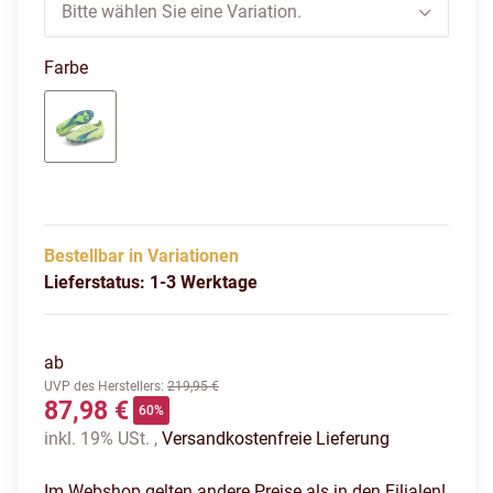
Bitte wählen Sie eine Variation.
Farbe
fizzy light/parisian night/blue glimmer
Bestellbar in Variationen
Lieferstatus: 1-3 Werktage
ab
UVP des Herstellers
:
219,95 €
87,98 €
60%
inkl. 19% USt. ,
Versandkostenfreie Lieferung
Im Webshop gelten andere Preise als in den Filialen!