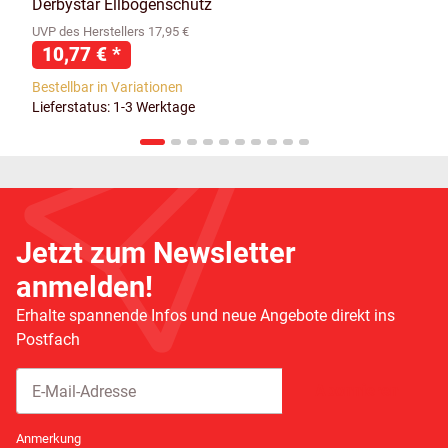
Derbystar Ellbogenschutz
UVP des Herstellers 17,95 €
10,77 €
*
Bestellbar in Variationen
Lieferstatus: 1-3 Werktage
Jetzt zum Newsletter
anmelden!
Erhalte spannende Infos und neue Angebote direkt ins
Postfach
Abonnieren
Newsletter Abonnieren
Anmerkung