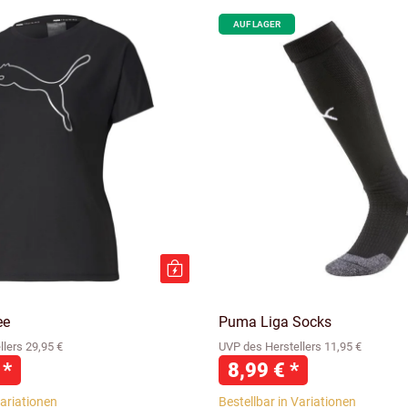
AUF LAGER
ee
Puma Liga Socks
lers 29,95 €
UVP des Herstellers 11,95 €
€
*
8,99 €
*
Variationen
Bestellbar in Variationen