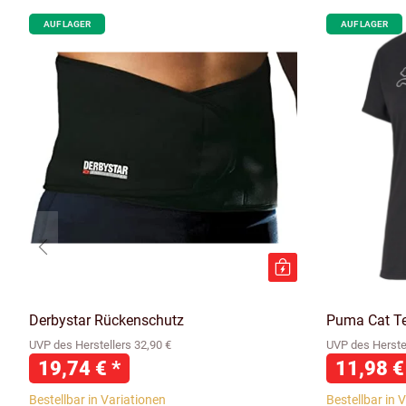
AUF LAGER
AUF LAGER
Derbystar Rückenschutz
Puma Cat T
UVP des Herstellers 32,90 €
UVP des Herstel
19,74 €
*
11,98 
Bestellbar in Variationen
Bestellbar in 