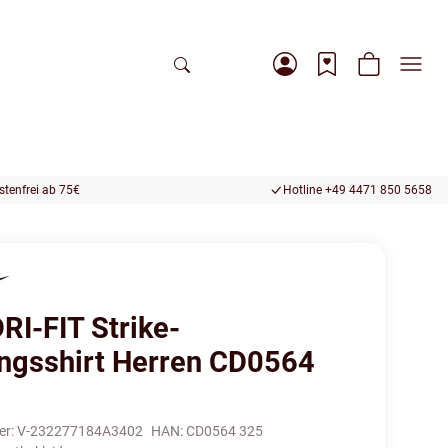
tenfrei ab 75€
Hotline +49 4471 850 5658
RI-FIT Strike-
ingsshirt Herren CD0564
er:
V-232277184A3402
HAN:
CD0564 325