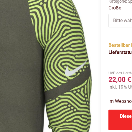
Kategorie:
Sp
Größe
Bitte wäh
Bestellbar 
Lieferstat
UVP des Herste
22,00 €
inkl. 19% US
Im Webshop 
Diese