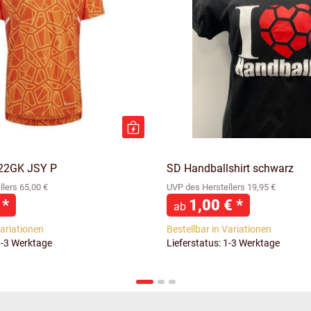
22GK JSY P
SD Handballshirt schwarz
lers 65,00 €
UVP des Herstellers 19,95 €
€
*
1,00 €
*
ab
Variationen
Bestellbar in Variationen
1-3 Werktage
Lieferstatus: 1-3 Werktage