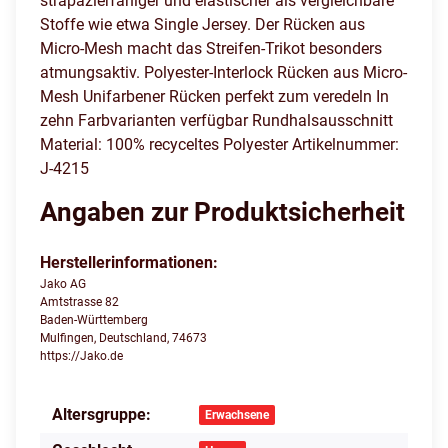
strapazierfähiger und elastischer als vergleichbare
Stoffe wie etwa Single Jersey. Der Rücken aus
Micro-Mesh macht das Streifen-Trikot besonders
atmungsaktiv. Polyester-Interlock Rücken aus Micro-
Mesh Unifarbener Rücken perfekt zum veredeln In
zehn Farbvarianten verfügbar Rundhalsausschnitt
Material: 100% recyceltes Polyester Artikelnummer:
J-4215
Angaben zur Produktsicherheit
Herstellerinformationen:
Jako AG
Amtstrasse 82
Baden-Württemberg
Mulfingen, Deutschland, 74673
https://Jako.de
Altersgruppe:
Produkteigenschaft
Wert
Erwachsene