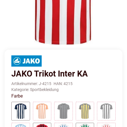
JAKO Trikot Inter KA
Artikelnummer:
J-4215
HAN:
4215
Kategorie:
Sportbekleidung
Farbe
Navy/Weiß/Flame
Neonorange/Weiß
Schwarz/Anthrazit
Schwarz/Citro
Schwarz/W