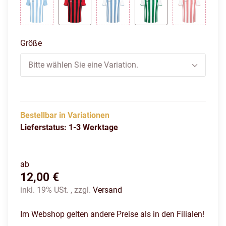
Skyblue/Weiß
Sportrot/Schwarz
Weiß/Sport Royal
Weiß/Sportgrün
Weiß/Spor
Größe
Bitte wählen Sie eine Variation.
Bestellbar in Variationen
Lieferstatus: 1-3 Werktage
ab
12,00 €
inkl. 19% USt. , zzgl.
Versand
Im Webshop gelten andere Preise als in den Filialen!