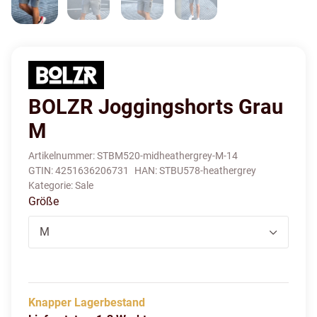
BOLZR Joggingshorts Grau
M
Artikelnummer:
STBM520-midheathergrey-M-14
GTIN:
4251636206731
HAN:
STBU578-heathergrey
Kategorie:
Sale
Größe
M
Knapper Lagerbestand