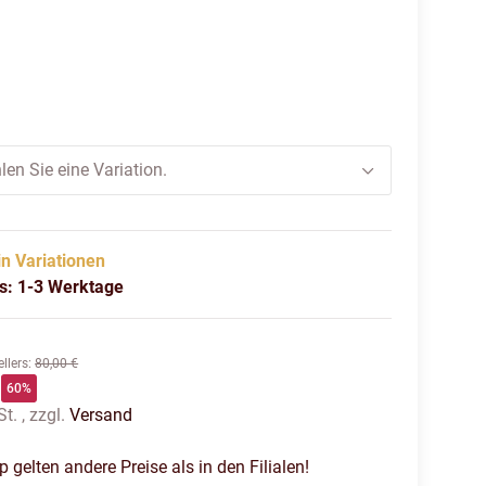
rz
len Sie eine Variation.
in Variationen
us: 1-3 Werktage
llers
:
80,00 €
60%
t. , zzgl.
Versand
gelten andere Preise als in den Filialen!