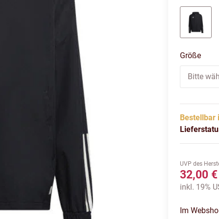
schwa
Größe
Bitte wäh
Bestellbar 
Lieferstat
UVP des Herste
32,00 €
inkl. 19% US
Im Webshop 