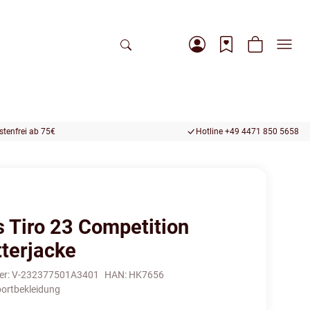
tenfrei ab 75€
Hotline +49 4471 850 5658
s Tiro 23 Competition
tterjacke
er:
V-232377501A3401
HAN:
HK7656
ortbekleidung