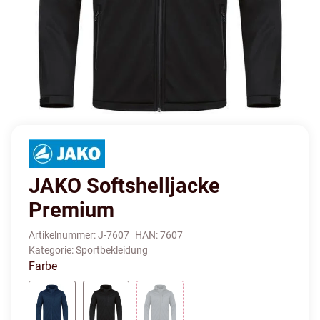
JAKO Softshelljacke
Premium
Artikelnummer:
J-7607
HAN:
7607
Kategorie:
Sportbekleidung
Farbe