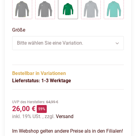
Schwarz/Neongelb
Schwarz/Weiß
Sportgrün/Weiß
Steingrau/Weiß
Türkis/Ant
Größe
Bitte wählen Sie eine Variation.
Bestellbar in Variationen
Lieferstatus: 1-3 Werktage
UVP des Herstellers
:
64,99 €
26,00 €
59%
inkl. 19% USt. , zzgl.
Versand
Im Webshop gelten andere Preise als in den Filialen!