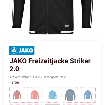
JAKO Freizeitjacke Striker
2.0
Artikelnummer:
J-9819
Kategorie:
Sale
Farbe
Chili Rot/Weiß
Flame/Navy
Jako Blau/Neongelb
Marine/Weiß
Royal/We