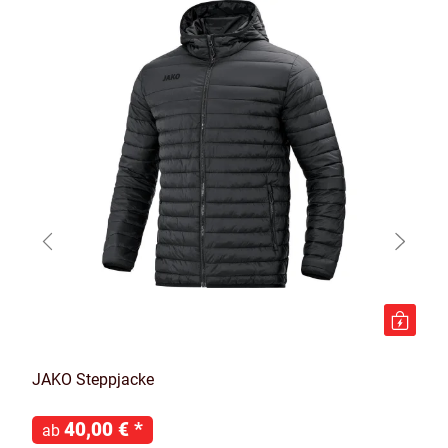
JAKO Steppjacke
40,00 €
*
ab