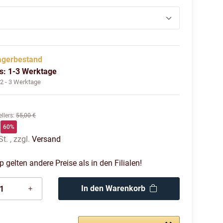
agerbestand
us: 1-3 Werktage
:
2 - 3 Werktage
llers
:
55,00 €
60%
t. , zzgl.
Versand
gelten andere Preise als in den Filialen!
In den Warenkorb