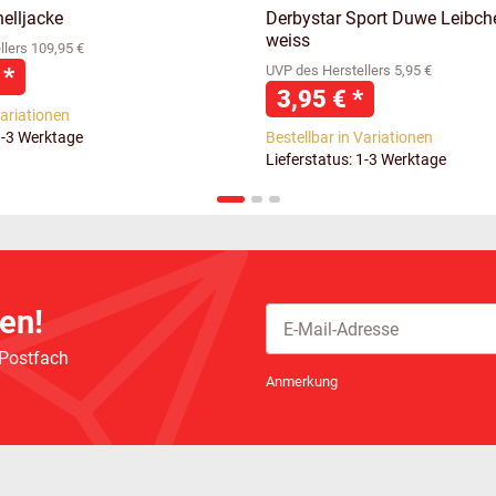
elljacke
Derbystar Sport Duwe Leibch
weiss
lers 109,95 €
€
*
UVP des Herstellers 5,95 €
3,95 €
*
Variationen
1-3 Werktage
Bestellbar in Variationen
Lieferstatus: 1-3 Werktage
en!
 Postfach
Newsletter Abonnieren
Anmerkung