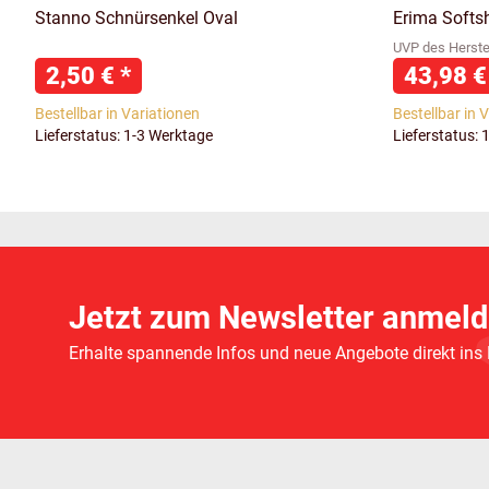
Stanno Schnürsenkel Oval
Erima Softsh
UVP des Herstel
2,50 €
*
43,98 
Bestellbar in Variationen
Bestellbar in 
Lieferstatus: 1-3 Werktage
Lieferstatus: 
Jetzt zum Newsletter anmeld
Erhalte spannende Infos und neue Angebote direkt ins