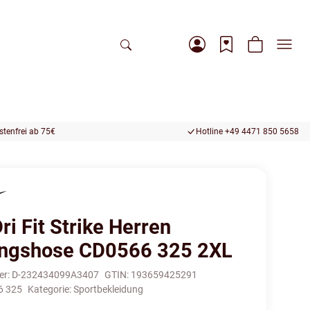
tenfrei ab 75€
Hotline +49 4471 850 5658
ri Fit Strike Herren
ingshose CD0566 325 2XL
er:
D-232434099A3407
GTIN:
193659425291
6 325
Kategorie:
Sportbekleidung