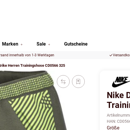
Marken
Sale
Gutscheine
rsand innerhalb von 1-3 Werktagen
Versandkos
 Strike Herren Trainingshose CD0566 325
Nike D
Train
Artikelnumm
HAN:
CD056
Größe