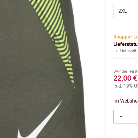
2XL
Knapper L
Lieferstat
Lieferzeit
UVP des Herste
22,00 €
inkl. 19% US
Im Webshop 