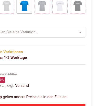
 BLUES
GREY MELANGE
INDIGO BUNTING
QUIET SHADE
WHITE
BLACK
len Sie eine Variation.
in Variationen
us: 1-3 Werktage
llers
:
17,95 €
60%
t. , zzgl.
Versand
gelten andere Preise als in den Filialen!