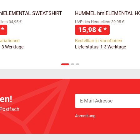
lELEMENTAL SWEATSHIRT
HUMMEL hmlELEMENTAL H
lers 34,95 €
UVP des Herstellers 39,95 €
€
*
15,98 €
*
Variationen
Bestellbar in Variationen
1-3 Werktage
Lieferstatus: 1-3 Werktage
en!
 Postfach
Newsletter Abonnieren
Anmerkung