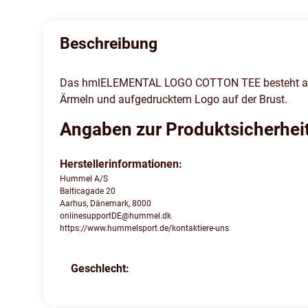
Beschreibung
Das hmlELEMENTAL LOGO COTTON TEE besteht aus ei
Ärmeln und aufgedrucktem Logo auf der Brust.
Angaben zur Produktsicherhei
Herstellerinformationen:
Hummel A/S
Balticagade 20
Aarhus, Dänemark, 8000
onlinesupportDE@hummel.dk
https://www.hummelsport.de/kontaktiere-uns
Geschlecht:
Produkteigenschaft
Wert