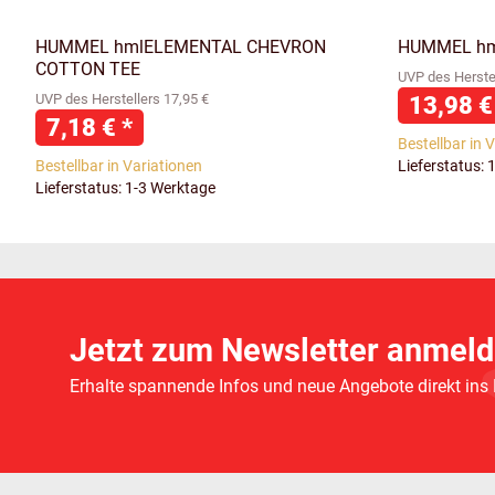
HUMMEL hmlELEMENTAL CHEVRON
HUMMEL hm
COTTON TEE
UVP des Herstel
UVP des Herstellers 17,95 €
13,98 
7,18 €
*
Bestellbar in 
Bestellbar in Variationen
Lieferstatus: 
Lieferstatus: 1-3 Werktage
Jetzt zum Newsletter anmeld
Erhalte spannende Infos und neue Angebote direkt ins