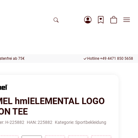
tenfrei ab 75€
Hotline +49 4471 850 5658
EL hmlELEMENTAL LOGO
ON TEE
er:
H-225882
HAN:
225882
Kategorie:
Sportbekleidung