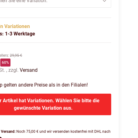
len Sie eine Variation.
in Variationen
us: 1-3 Werktage
llers
:
29,95 €
60%
t. , zzgl.
Versand
gelten andere Preise als in den Filialen!
r Artikel hat Variationen. Wählen Sie bitte die
gewünschte Variation aus.
r Versand:
Noch 75,00 € und wir versenden kostenfrei mit DHL nach