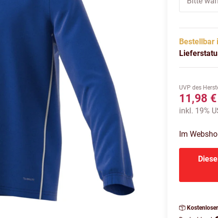
Bitte wäh
Bestellbar 
Lieferstat
UVP des Herste
11,98 €
inkl. 19% US
Im Webshop 
Diese
Kostenlose