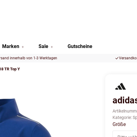
Marken
Sale
Gutscheine
rsand innerhalb von 1-3 Werktagen
Versandkos
18 TR Top Y
adida
Artikelnumm
Kategorie:
Sp
Größe