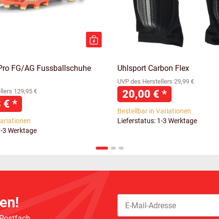
Pro FG/AG Fussballschuhe
Uhlsport Carbon Flex
UVP des Herstellers 29,99 €
lers 129,95 €
20,00 €
*
8 €
*
Bestellbar in Variationen
Variationen
Lieferstatus: 1-3 Werktage
1-3 Werktage
en!
 Postfach