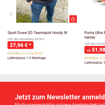
Sport Duwe SD Teamsport Hoody W
Puma Ultra 
Herren
UVP des Herstellers 69,90 €
27,96 €
*
UVP des Herstel
51,9
ab
Bestellbar in Variationen
Lieferstatus: 1-3 Werktage
Bestellbar in 
Lieferstatus: 
Jetzt zum Newsletter anmeld
Erhalte spannende Infos und neue Angebote direkt ins