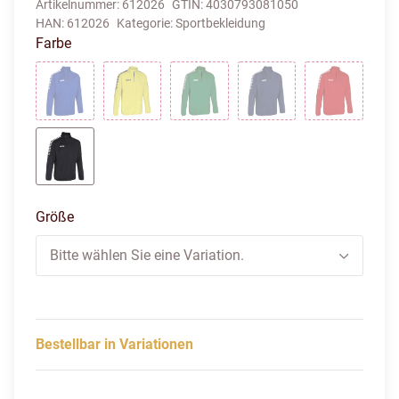
Artikelnummer:
612026
GTIN:
4030793081050
HAN:
612026
Kategorie:
Sportbekleidung
Farbe
blau weiss
gelb schwarz
gruen weiss
navy weiss
rot weiss
schwarz weiss
Größe
Bitte wählen Sie eine Variation.
Bestellbar in Variationen