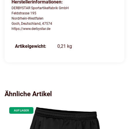
Herstellerinformationen:
DERBYSTAR Sportartikelfabrik GmbH
Feldstrasse 195
Nordrhein-Westfalen
Goch, Deutschland, 47574
https://www.derbystar.de
Produkteigenschaft
Wert
Artikelgewicht:
0,21
kg
Ähnliche Artikel
AUF LAGER