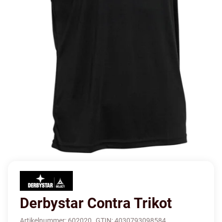
Derbystar Contra Trikot
Artikelnummer:
602020
GTIN:
4030793098584