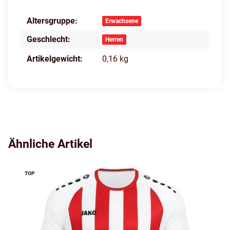
Altersgruppe:
Produkteigenschaft
Wert
Erwachsene
Geschlecht:
Herren
Artikelgewicht:
0,16
kg
Ähnliche Artikel
TOP