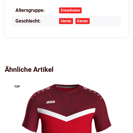
Altersgruppe:
Produkteigenschaft
Wert
Erwachsene
Geschlecht:
Herren
Damen
Ähnliche Artikel
TOP