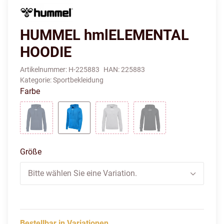
HUMMEL hmlELEMENTAL
HOODIE
Artikelnummer:
H-225883
HAN:
225883
Kategorie:
Sportbekleidung
Farbe
DRESS BLUES
INDIGO BUNTING
GREY MELANGE
BLACK
Größe
Bitte wählen Sie eine Variation.
Bestellbar in Variationen