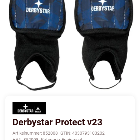
Derbystar Protect v23
Artikelnummer:
852008
GTIN:
4030793103202
HAN:
852008
Kategorie:
Equipment