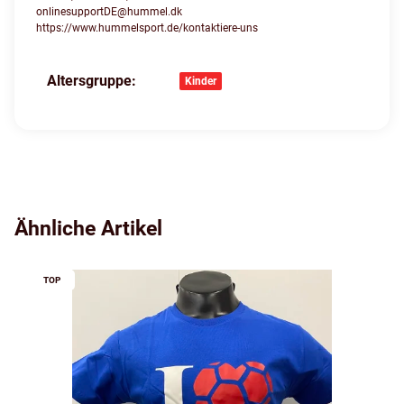
onlinesupportDE@hummel.dk
https://www.hummelsport.de/kontaktiere-uns
Altersgruppe:
Produkteigenschaft
Wert
Kinder
Ähnliche Artikel
TOP