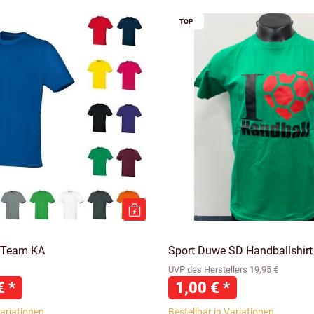
TOP
 Team KA
Sport Duwe SD Handballshirt
UVP des Herstellers 19,95 €
 €
*
1,00 €
*
Variationen
Bestellbar in Variationen