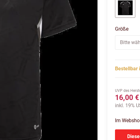
Schwa
Größe
Bitte wäh
Bestellbar 
UVP des Herste
16,00 €
inkl. 19% US
Im Webshop 
Diese