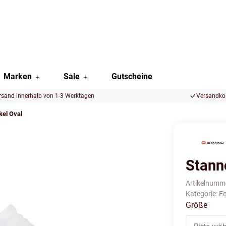
Marken
Sale
Gutscheine
rsand innerhalb von 1-3 Werktagen
Versandkos
el Oval
Stann
Artikelnumm
Kategorie:
E
Größe