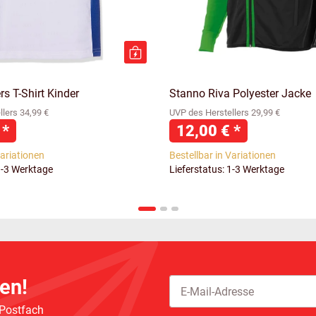
s T-Shirt Kinder
Stanno Riva Polyester Jacke
lers 34,99 €
UVP des Herstellers 29,99 €
€
*
12,00 €
*
Variationen
Bestellbar in Variationen
1-3 Werktage
Lieferstatus: 1-3 Werktage
en!
 Postfach
Newsletter Abonnieren