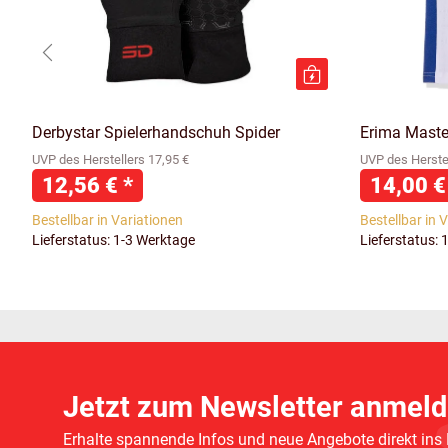
Derbystar Spielerhandschuh Spider
Erima Master
UVP des Herstellers 17,95 €
UVP des Herstel
12,56 €
*
14,00 
Bestellbar in Variationen
Bestellbar in 
Lieferstatus: 1-3 Werktage
Lieferstatus: 
Jetzt zum Newsletter anmeld
Erhalte spannende Infos und neue Angebote direkt ins