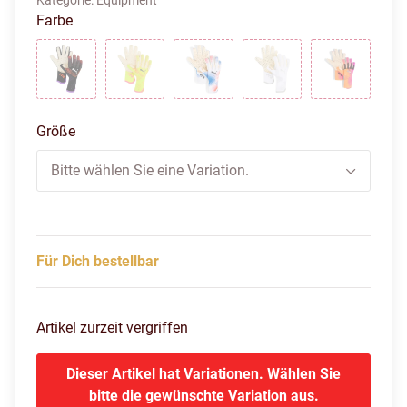
Kategorie:
Equipment
Farbe
puma black-glowing red-purple glimmer
yellow alert-sun struck
puma white-glowing red-ultra bl
puma white-puma sil
Heat Fire-
Größe
Bitte wählen Sie eine Variation.
Für Dich bestellbar
Artikel zurzeit vergriffen
Dieser Artikel hat Variationen. Wählen Sie
bitte die gewünschte Variation aus.