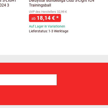
S S-LIGHT
Derbystar Bundesliga Club S-Light v24
2024 3
Trainingsball
UVP des Herstellers 32,99 €
18,14 €
*
ab
Auf Lager in Variationen
Lieferstatus: 1-3 Werktage
Abonnieren