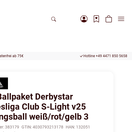
tenfrei ab 75€
Hotline +49 4471 850 5658
Ballpaket Derbystar
sliga Club S-Light v25
ngsball weiß/rot/gelb 3
er:
383179
GTIN:
4030793213178
HAN:
132051