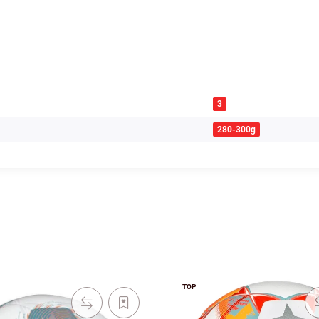
3
280-300g
TOP