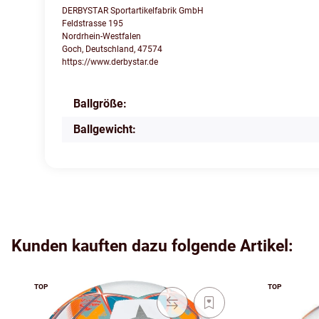
DERBYSTAR Sportartikelfabrik GmbH
Feldstrasse 195
Nordrhein-Westfalen
Goch, Deutschland, 47574
https://www.derbystar.de
Ballgröße:
Produkteigenschaft
Wert
Ballgewicht:
Kunden kauften dazu folgende Artikel:
TOP
TOP