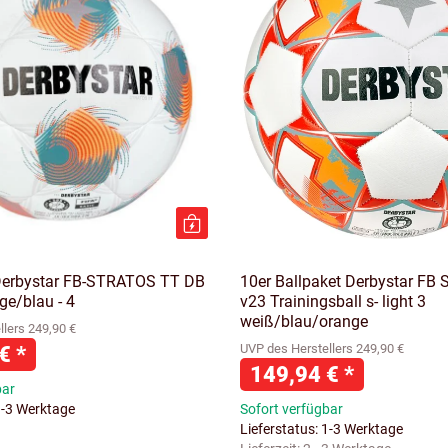
Derbystar FB-STRATOS TT DB
10er Ballpaket Derbystar FB 
ge/blau - 4
v23 Trainingsball s- light 3
weiß/blau/orange
lers 249,90 €
 €
*
UVP des Herstellers 249,90 €
149,94 €
*
bar
1-3 Werktage
Sofort verfügbar
Lieferstatus: 1-3 Werktage