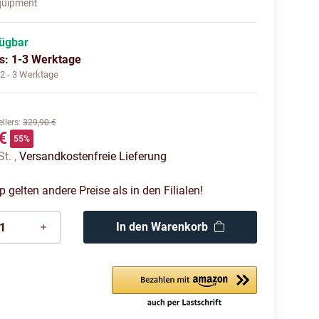
quipment
fügbar
us: 1-3 Werktage
:
2 - 3 Werktage
llers
:
329,90 €
€
55%
St. ,
Versandkostenfreie Lieferung
gelten andere Preise als in den Filialen!
In den Warenkorb