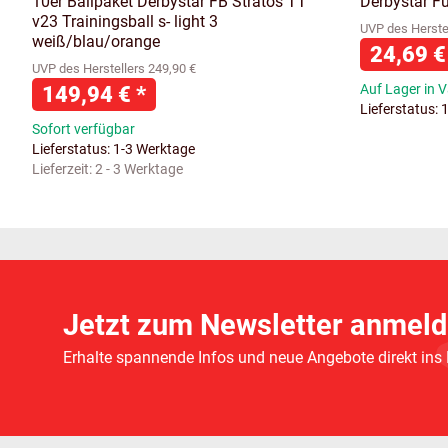
10er Ballpaket Derbystar FB Stratos TT
Derbystar Fu
v23 Trainingsball s- light 3
UVP des Herstel
weiß/blau/orange
24,69 
UVP des Herstellers 249,90 €
149,94 €
*
Auf Lager in V
Lieferstatus: 
Sofort verfügbar
Lieferstatus: 1-3 Werktage
Lieferzeit:
2 - 3 Werktage
Jetzt zum Newsletter anmeld
Erhalte spannende Infos und neue Angebote direkt ins