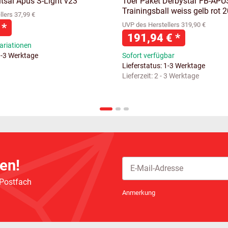
tsal Apus S-Light v23
10er Paket Derbystar FB-APU
Trainingsball weiss gelb rot 
lers 37,99 €
€
*
UVP des Herstellers 319,90 €
191,94 €
*
ariationen
1-3 Werktage
Sofort verfügbar
Lieferstatus: 1-3 Werktage
Lieferzeit:
2 - 3 Werktage
en!
 Postfach
Newsletter Abonnieren
Anmerkung