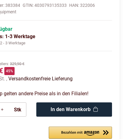
er:
383384
GTIN:
4030793135333
HAN:
322006
quipment
fügbar
us: 1-3 Werktage
:
2 - 3 Werktage
llers
:
329,90 €
€
45%
St. ,
Versandkostenfreie Lieferung
gelten andere Preise als in den Filialen!
In den Warenkorb
Stk