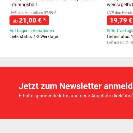
Trainingsball
weiss/gelb/b
UVP des Herstellers 37,99 €
UVP des Herstel
21,00 €
*
19,79 
ab
Auf Lager in Variationen
Sofort verfüg
Lieferstatus: 1-3 Werktage
Lieferstatus: 
Lieferzeit:
2 -
Jetzt zum Newsletter anmeld
Erhalte spannende Infos und neue Angebote direkt ins