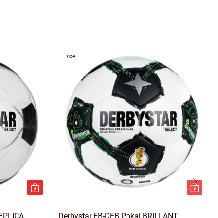
TOP
REPLICA
Derbystar FB-DFB Pokal BRILLANT