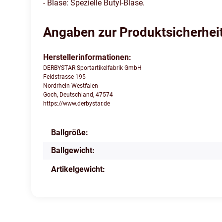
- Blase: Spezielle Butyl-Blase.
Angaben zur Produktsicherhei
Herstellerinformationen:
DERBYSTAR Sportartikelfabrik GmbH
Feldstrasse 195
Nordrhein-Westfalen
Goch, Deutschland, 47574
https://www.derbystar.de
Ballgröße:
Produkteigenschaft
Wert
Ballgewicht:
Artikelgewicht: