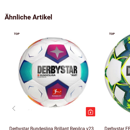
Ähnliche Artikel
TOP
TOP
Derbystar Bundesliga Brillant Repilca v23
Derbystar 