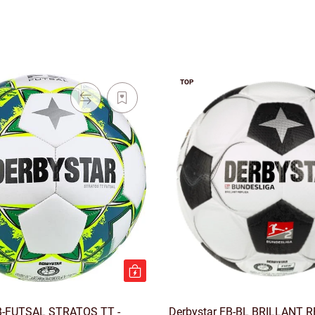
TOP
FB-FUTSAL STRATOS TT -
Derbystar FB-BL BRILLANT 