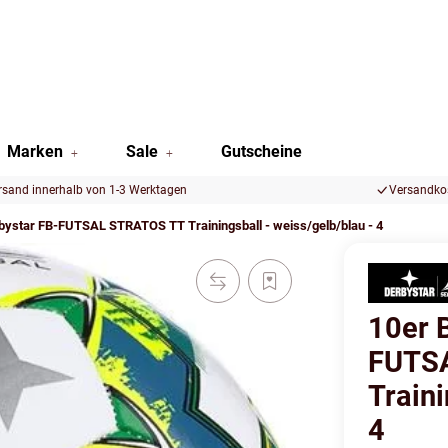
Marken
Sale
Gutscheine
rsand innerhalb von 1-3 Werktagen
Versandkos
rbystar FB-FUTSAL STRATOS TT Trainingsball - weiss/gelb/blau - 4
10er 
FUTS
Traini
4