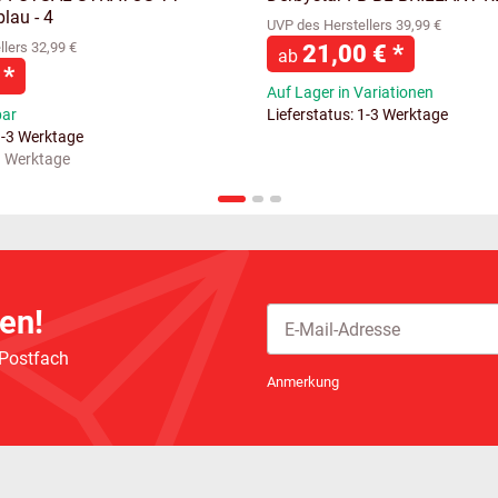
lau - 4
UVP des Herstellers 39,99 €
lers 32,99 €
21,00 €
*
ab
€
*
Auf Lager in Variationen
bar
Lieferstatus: 1-3 Werktage
1-3 Werktage
 3 Werktage
en!
 Postfach
Newsletter Abonnieren
Anmerkung