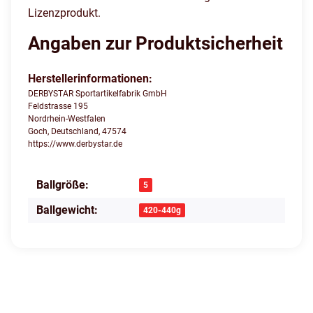
Lizenzprodukt.
Angaben zur Produktsicherheit
Herstellerinformationen:
DERBYSTAR Sportartikelfabrik GmbH
Feldstrasse 195
Nordrhein-Westfalen
Goch, Deutschland, 47574
https://www.derbystar.de
Ballgröße:
Produkteigenschaft
Wert
5
Ballgewicht:
420-440g