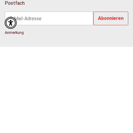
Postfach
Abonnieren
Newsletter Abonnieren
Anmerkung
Sport Duwe Oldenburger Münsterland GmbH
Eschstr. 46
49661 Cloppenburg
Öffnungszeiten:
Mo - Fr: 12:00 - 18:00 Uhr
Sa: Geschlossen
Informationen
Kontakt