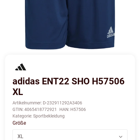
adidas ENT22 SHO H57506
XL
Artikelnummer:
D-232911292A3406
GTIN:
4065418772921
HAN:
H57506
Kategorie:
Sportbekleidung
Größe
XL