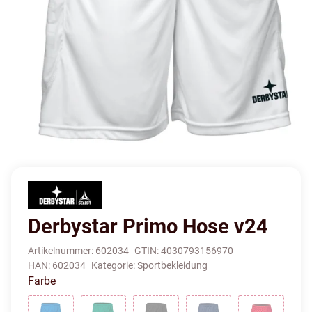
Derbystar Primo Hose v24
Artikelnummer:
602034
GTIN:
4030793156970
HAN:
602034
Kategorie:
Sportbekleidung
Farbe