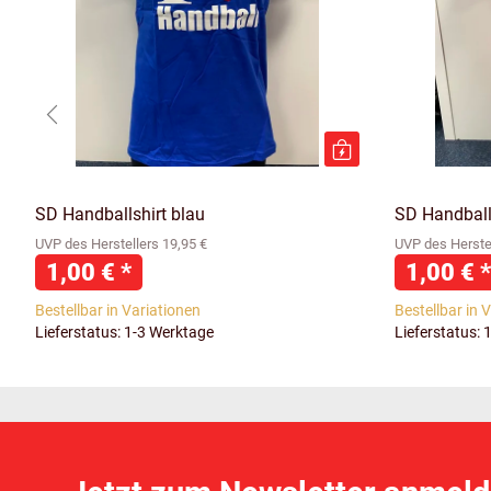
SD Handballshirt blau
SD Handballs
UVP des Herstellers 19,95 €
UVP des Herstel
1,00 €
*
1,00 €
*
Bestellbar in Variationen
Bestellbar in 
Lieferstatus: 1-3 Werktage
Lieferstatus: 