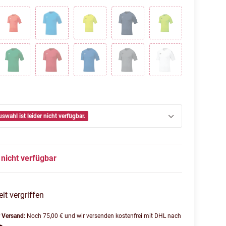
Flame
Jako Blau
Lime
Navy
Neongrün
rz
Sportgrün
Sportrot
Sportroyal
Steingrau
Weiß
uswahl ist leider nicht verfügbar.
nicht verfügbar
eit vergriffen
r Versand:
Noch 75,00 € und wir versenden kostenfrei mit DHL nach