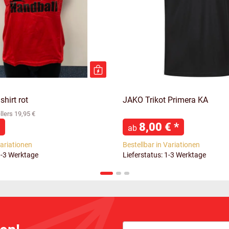
hirt rot
JAKO Trikot Primera KA
lers 19,95 €
8,00 €
*
ab
Variationen
Bestellbar in Variationen
1-3 Werktage
Lieferstatus: 1-3 Werktage