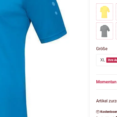
Citro
Schwa
Größe
XL
Ihre A
Momentan 
Artikel zurz
Kostenlose