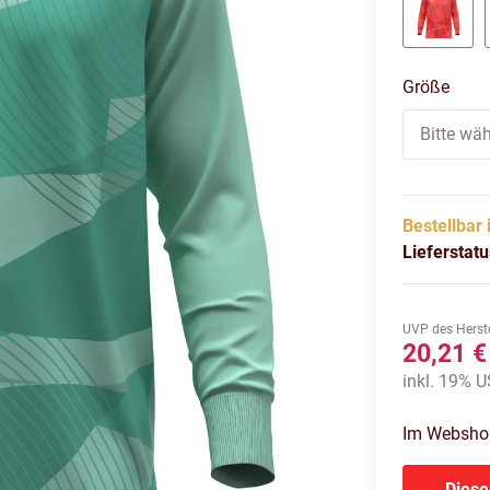
coral
Größe
Bitte wäh
Bestellbar 
Lieferstat
UVP des Herste
20,21 €
inkl. 19% US
Im Webshop 
Diese