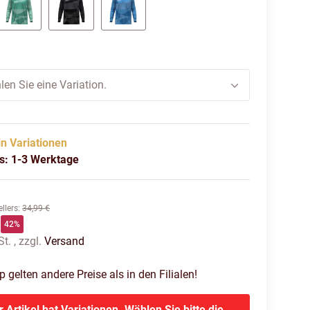
minze
schwarz
skyblue
len Sie eine Variation.
in Variationen
us: 1-3 Werktage
llers
:
34,99 €
42%
t. , zzgl.
Versand
gelten andere Preise als in den Filialen!
r Artikel hat Variationen. Wählen Sie bitte die