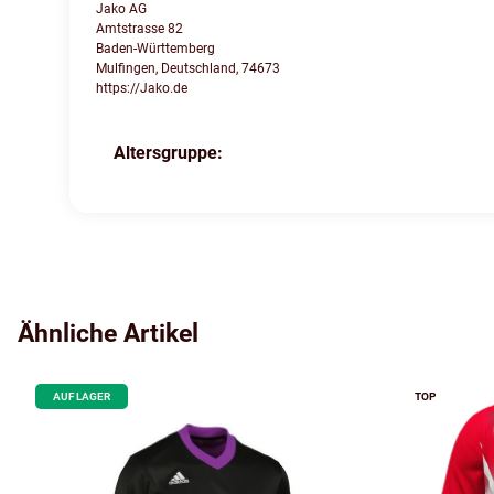
Jako AG
Amtstrasse 82
Baden-Württemberg
Mulfingen, Deutschland, 74673
https://Jako.de
Altersgruppe:
Produkteigenschaft
Wert
Ähnliche Artikel
AUF LAGER
TOP