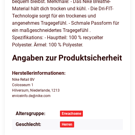
bequem bleibst. Merkmale: - Das Nike Breathe-
Material hält dich trocken und kühl. - Die Dri-FIT-
Technologie sorgt für ein trockenes und
angenehmes Tragegefühl. - Schmale Passform für
ein maßgeschneidertes Tragegefühl .
Spezifikations: - Hauptteil: 100 % recycelter
Polyester. Ärmel: 100 % Polyester.
Angaben zur Produktsicherheit
Herstellerinformationen:
Nike Retail BV
Colosseum 1
Hilversum, Niederlande, 1213
erviceinfo.de@nike.com
Altersgruppe:
Produkteigenschaft
Wert
Erwachsene
Geschlecht:
Herren