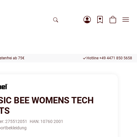
tenfrei ab 75€
Hotline +49 4471 850 5658
SIC BEE WOMENS TECH
TS
er:
275512051
HAN:
10760 2001
ortbekleidung