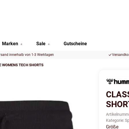
Marken
Sale
Gutscheine
rsand innerhalb von 1-3 Werktagen
Versandkos
EE WOMENS TECH SHORTS
CLAS
SHOR
Artikelnumm
Kategorie:
Sp
Größe