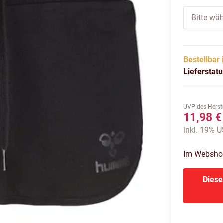
Bitte wäh
Bestellbar 
Lieferstat
UVP des Herste
11,98 €
inkl. 19% US
Im Webshop 
Diese