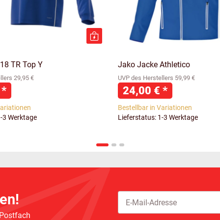
 18 TR Top Y
Jako Jacke Athletico
lers 29,95 €
UVP des Herstellers 59,99 €
€
*
24,00 €
*
Variationen
Bestellbar in Variationen
1-3 Werktage
Lieferstatus: 1-3 Werktage
en!
 Postfach
Newsletter Abonnieren