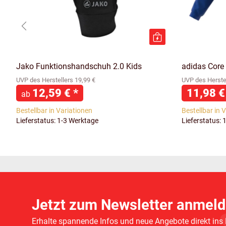
Jako Funktionshandschuh 2.0 Kids
adidas Core
UVP des Herstellers 19,99 €
UVP des Herstel
12,59 €
*
11,98 
ab
Bestellbar in Variationen
Bestellbar in 
Lieferstatus: 1-3 Werktage
Lieferstatus: 
Jetzt zum Newsletter anmeld
Erhalte spannende Infos und neue Angebote direkt ins