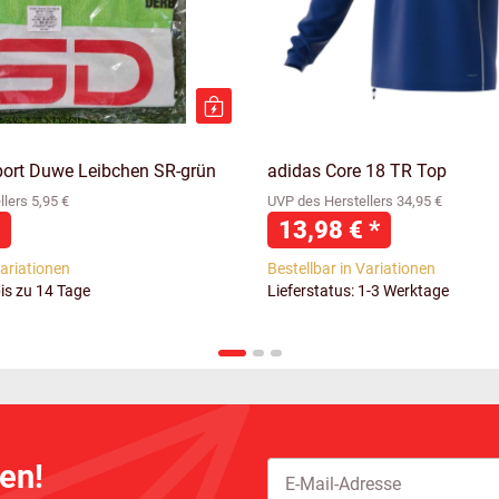
port Duwe Leibchen SR-grün
adidas Core 18 TR Top
lers 5,95 €
UVP des Herstellers 34,95 €
13,98 €
*
Variationen
Bestellbar in Variationen
bis zu 14 Tage
Lieferstatus: 1-3 Werktage
en!