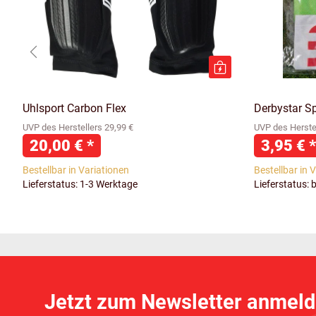
Uhlsport Carbon Flex
Derbystar S
UVP des Herstellers 29,99 €
UVP des Herstel
20,00 €
*
3,95 €
*
Bestellbar in Variationen
Bestellbar in 
Lieferstatus: 1-3 Werktage
Lieferstatus: 
Jetzt zum Newsletter anmeld