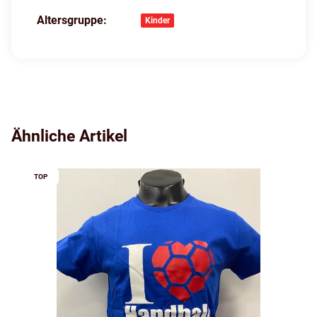
Altersgruppe:
Produkteigenschaft
Wert
Kinder
Ähnliche Artikel
TOP