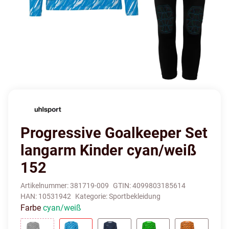
Progressive Goalkeeper Set
langarm Kinder cyan/weiß
152
Artikelnummer:
381719-009
GTIN:
4099803185614
HAN:
10531942
Kategorie:
Sportbekleidung
Farbe
cyan/weiß