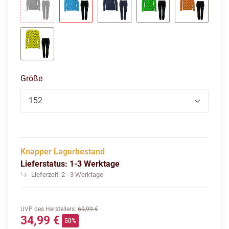
schwarz
cyan/weiß
marine
fluo grün/schwarz
fluo oran
fluo gelb/schwarz
Größe
152
Knapper Lagerbestand
Lieferstatus: 1-3 Werktage
Lieferzeit:
2 - 3 Werktage
UVP des Herstellers
:
69,99 €
34,99 €
50%