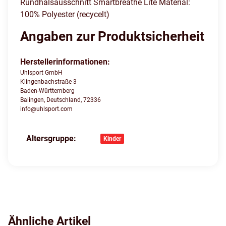
Rundhalsausschnitt Smartbreathe Lite Material:
100% Polyester (recycelt)
Angaben zur Produktsicherheit
Herstellerinformationen:
Uhlsport GmbH
Klingenbachstraße 3
Baden-Württemberg
Balingen, Deutschland, 72336
info@uhlsport.com
Altersgruppe:
Produkteigenschaft
Wert
Kinder
Ähnliche Artikel