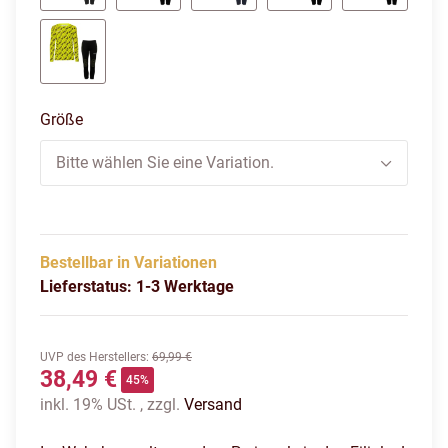
schwarz
cyan/weiß
marine
fluo grün/schwarz
fluo oran
fluo gelb/schwarz
Größe
Bitte wählen Sie eine Variation.
Bestellbar in Variationen
Lieferstatus: 1-3 Werktage
UVP des Herstellers
:
69,99 €
38,49 €
45%
inkl. 19% USt. , zzgl.
Versand